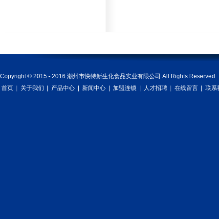
Copyright © 2015 - 2016 潮州市快特新生化食品实业有限公司 All Rights Reserved.
首页
|
关于我们
|
产品中心
|
新闻中心
|
加盟连锁
|
人才招聘
|
在线留言
|
联系