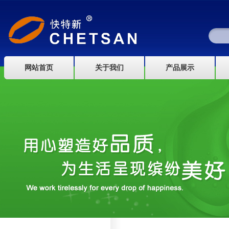
网站首页
关于我们
产品展示